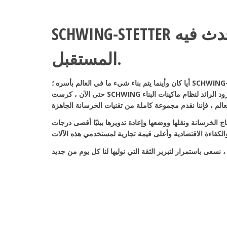
SCHWING-STETTER هو المكان الذي يحدث فيه
المستقبل.
أيا كان وأينما يتم بناء شيء ما في العالم بأسره ؛ SCHWING-Stetter موجود بالفعل. منذ ما يقرب من 80 عامًا
حتى الآن ، كرست SCHWING كل شغفها لمواد بناء الألفية ومعالجتها. بصفتنا المزود الرائد لنظام ماكينات البناء
تاج الخرسانة ونقلها ووضعها وإعادة تدويرها بيئيًا أقصى درجات